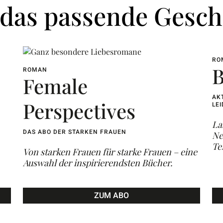
e das passende Gesc
RO
B
ROMAN
Female
AK
Perspectives
LE
La
DAS ABO DER STARKEN FRAUEN
Ne
Te
Von starken Frauen für starke Frauen – eine
Auswahl der inspirierendsten Bücher.
ZUM ABO