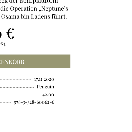
eck der Bohrplattform
die Operation „Neptune’s
e Osama bin Ladens führt.
0
€
St.
RENKORB
17.11.2020
Penguin
42.00
978-3-328-60062-6