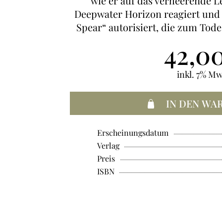
wie er auf das verheerende L
Deepwater Horizon reagiert und 
Spear“ autorisiert, die zum Tod
42,0
inkl. 7% Mw
IN DEN WA
Erscheinungsdatum
Verlag
Preis
ISBN