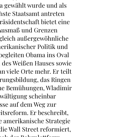
a gewählt wurde und als
hste Staatsamt antreten
Präsidentschaft bietet eine
r Ausmaß und Grenzen
ugleich außergewöhnliche
erikanischer Politik und
 begleiten Obama ins Oval
m des Weißen Hauses sowie
 viele Orte mehr. Er teilt
rungsbildung, das Ringen
eine Bemühungen, Wladimir
ewältigung scheinbar
sse auf dem Weg zur
tsreform. Er beschreibt,
e amerikanische Strategie
ie Wall Street reformiert,