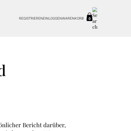
REGISTRIEREN
EINLOGGEN
WARENKORB
0
d
önlicher Bericht darüber,