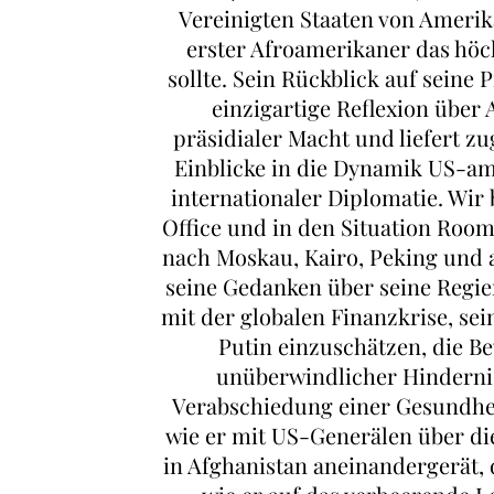
Vereinigten Staaten von Amerik
erster Afroamerikaner das höc
sollte. Sein Rückblick auf seine 
einzigartige Reflexion übe
präsidialer Macht und liefert z
Einblicke in die Dynamik US-am
internationaler Diplomatie. Wir
Office und in den Situation Roo
nach Moskau, Kairo, Peking und an
seine Gedanken über seine Regie
mit der globalen Finanzkrise, s
Putin einzuschätzen, die B
unüberwindlicher Hinderni
Verabschiedung einer Gesundhei
wie er mit US-Generälen über di
in Afghanistan aneinandergerät, d