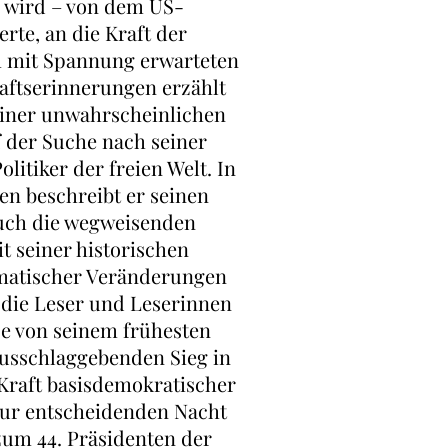
 wird – von dem US-
erte, an die Kraft der
m mit Spannung erwarteten
aftserinnerungen erzählt
einer unwahrscheinlichen
 der Suche nach seiner
litiker der freien Welt. In
en beschreibt er seinen
auch die wegweisenden
 seiner historischen
amatischer Veränderungen
die Leser und Leserinnen
se von seinem frühesten
usschlaggebenden Sieg in
Kraft basisdemokratischer
zur entscheidenden Nacht
zum 44. Präsidenten der