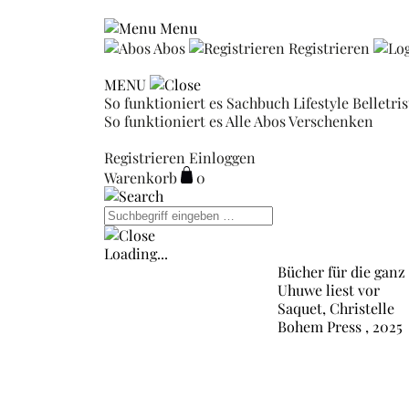
Menu
Abos
Registrieren
MENU
So funktioniert es
Sachbuch
Lifestyle
Belletri
So funktioniert es
Alle Abos
Verschenken
Registrieren
Einloggen
Warenkorb
0
Loading...
Bücher für die ganz
Uhuwe liest vor
Saquet, Christelle
Bohem Press , 2025