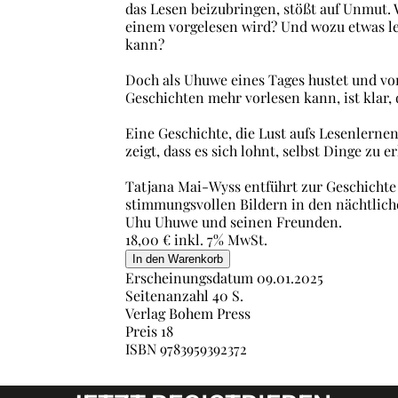
das Lesen beizubringen, stößt auf Unmut. 
einem vorgelesen wird? Und wozu etwas le
kann?
Doch als Uhuwe eines Tages hustet und vo
Geschichten mehr vorlesen kann, ist klar,
Eine Geschichte, die Lust aufs Lesenlerne
zeigt, dass es sich lohnt, selbst Dinge zu e
Tatjana Mai-Wyss entführt zur Geschichte 
stimmungsvollen Bildern in den nächtlic
Uhu Uhuwe und seinen Freunden.
18,00
€
inkl. 7% MwSt.
In den Warenkorb
Erscheinungsdatum
09.01.2025
Seitenanzahl
40 S.
Verlag
Bohem Press
Preis
18
ISBN
9783959392372