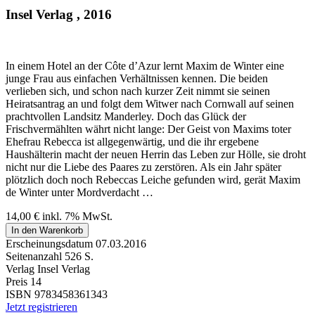
Insel Verlag , 2016
In einem Hotel an der Côte d’Azur lernt Maxim de Winter eine
junge Frau aus einfachen Verhältnissen kennen. Die beiden
verlieben sich, und schon nach kurzer Zeit nimmt sie seinen
Heiratsantrag an und folgt dem Witwer nach Cornwall auf seinen
prachtvollen Landsitz Manderley. Doch das Glück der
Frischvermählten währt nicht lange: Der Geist von Maxims toter
Ehefrau Rebecca ist allgegenwärtig, und die ihr ergebene
Haushälterin macht der neuen Herrin das Leben zur Hölle, sie droht
nicht nur die Liebe des Paares zu zerstören. Als ein Jahr später
plötzlich doch noch Rebeccas Leiche gefunden wird, gerät Maxim
de Winter unter Mordverdacht …
14,00
€
inkl. 7% MwSt.
In den Warenkorb
Erscheinungsdatum
07.03.2016
Seitenanzahl
526 S.
Verlag
Insel Verlag
Preis
14
ISBN
9783458361343
Jetzt registrieren