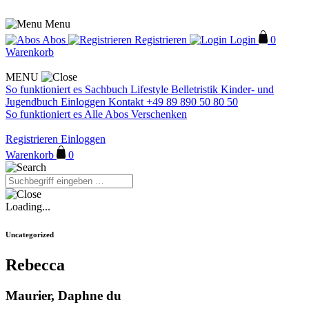
Menu
Abos
Registrieren
Login
0
Warenkorb
MENU
So funktioniert es
Sachbuch
Lifestyle
Belletristik
Kinder- und
Jugendbuch
Einloggen
Kontakt
+49 89 890 50 80 50
So funktioniert es
Alle Abos
Verschenken
Registrieren
Einloggen
Warenkorb
0
Loading...
Uncategorized
Rebecca
Maurier, Daphne du