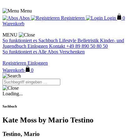
Menu
Abos
Registrieren
Login
0
Warenkorb
MENU
So funktioniert es
Sachbuch
Lifestyle
Belletristik
Kinder- und
Jugendbuch
Einloggen
Kontakt
+49 89 890 50 80 50
So funktioniert es
Alle Abos
Verschenken
Registrieren
Einloggen
Warenkorb
0
Loading...
Sachbuch
Kate Moss by Mario Testino
Testino, Mario