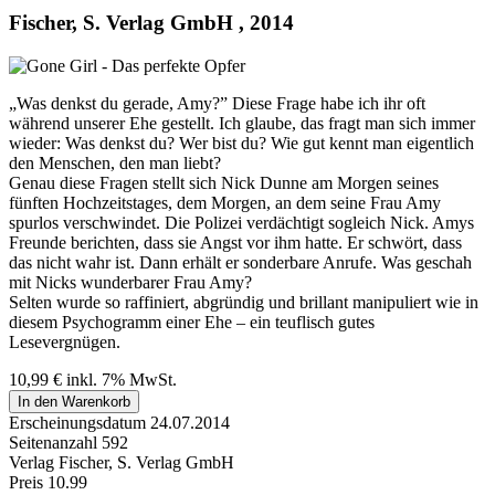
Fischer, S. Verlag GmbH , 2014
„Was denkst du gerade, Amy?” Diese Frage habe ich ihr oft
während unserer Ehe gestellt. Ich glaube, das fragt man sich immer
wieder: Was denkst du? Wer bist du? Wie gut kennt man eigentlich
den Menschen, den man liebt?
Genau diese Fragen stellt sich Nick Dunne am Morgen seines
fünften Hochzeitstages, dem Morgen, an dem seine Frau Amy
spurlos verschwindet. Die Polizei verdächtigt sogleich Nick. Amys
Freunde berichten, dass sie Angst vor ihm hatte. Er schwört, dass
das nicht wahr ist. Dann erhält er sonderbare Anrufe. Was geschah
mit Nicks wunderbarer Frau Amy?
Selten wurde so raffiniert, abgründig und brillant manipuliert wie in
diesem Psychogramm einer Ehe – ein teuflisch gutes
Lesevergnügen.
10,99
€
inkl. 7% MwSt.
In den Warenkorb
Erscheinungsdatum
24.07.2014
Seitenanzahl
592
Verlag
Fischer, S. Verlag GmbH
Preis
10.99