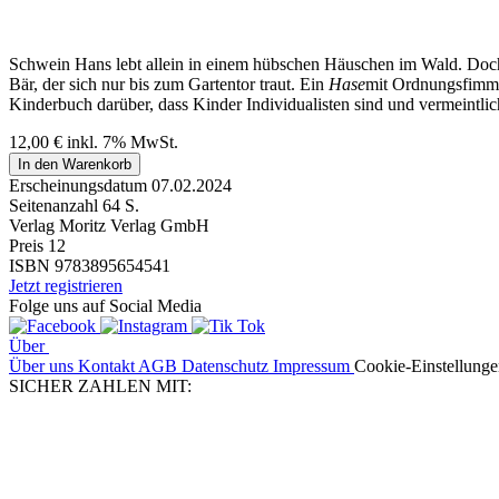
Schwein Hans lebt allein in einem hübschen Häuschen im Wald. Doch 
Bär, der sich nur bis zum Gartentor traut. Ein
Hase
mit Ordnungsfimmel
Kinderbuch darüber, dass Kinder Individualisten sind und vermeintl
12,00
€
inkl. 7% MwSt.
In den Warenkorb
Erscheinungsdatum
07.02.2024
Seitenanzahl
64 S.
Verlag
Moritz Verlag GmbH
Preis
12
ISBN
9783895654541
Jetzt registrieren
Folge uns auf Social Media
Über
Über uns
Kontakt
AGB
Datenschutz
Impressum
Cookie-Einstellung
SICHER ZAHLEN MIT: