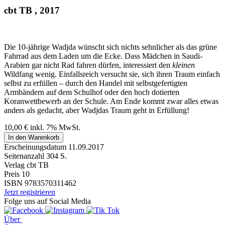
cbt TB , 2017
Die 10-jährige Wadjda wünscht sich nichts sehnlicher als das grüne
Fahrrad aus dem Laden um die Ecke. Dass Mädchen in Saudi-
Arabien gar nicht Rad fahren dürfen, interessiert den
kleinen
Wildfang wenig. Einfallsreich versucht sie, sich ihren Traum einfach
selbst zu erfüllen – durch den Handel mit selbstgefertigten
Armbändern auf dem Schulhof oder den hoch dotierten
Koranwettbewerb an der Schule. Am Ende kommt zwar alles etwas
anders als gedacht, aber Wadjdas Traum geht in Erfüllung!
10,00
€
inkl. 7% MwSt.
In den Warenkorb
Erscheinungsdatum
11.09.2017
Seitenanzahl
304 S.
Verlag
cbt TB
Preis
10
ISBN
9783570311462
Jetzt registrieren
Folge uns auf Social Media
Über