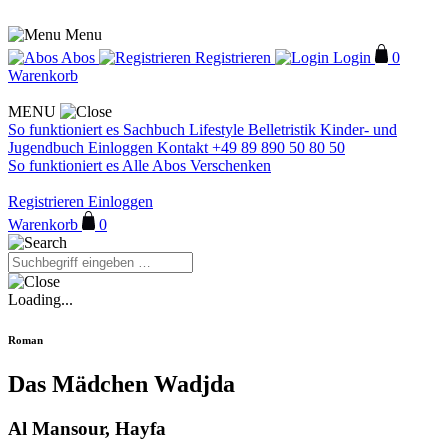
Menu
Abos
Registrieren
Login
0
Warenkorb
MENU
So funktioniert es
Sachbuch
Lifestyle
Belletristik
Kinder- und
Jugendbuch
Einloggen
Kontakt
+49 89 890 50 80 50
So funktioniert es
Alle Abos
Verschenken
Registrieren
Einloggen
Warenkorb
0
Loading...
Roman
Das Mädchen Wadjda
Al Mansour, Hayfa