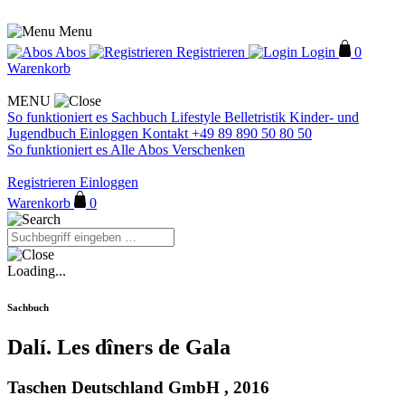
Menu
Abos
Registrieren
Login
0
Warenkorb
MENU
So funktioniert es
Sachbuch
Lifestyle
Belletristik
Kinder- und
Jugendbuch
Einloggen
Kontakt
+49 89 890 50 80 50
So funktioniert es
Alle Abos
Verschenken
Registrieren
Einloggen
Warenkorb
0
Loading...
Sachbuch
Dalí. Les dîners de Gala
Taschen Deutschland GmbH , 2016