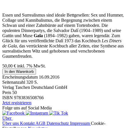
Essen und Surrealismus sind ideale Bettgesellen: Sex und Hummer,
Collage und Kannibalismus, die Begegnung zwischen einem
Schwan und einer Zahnbürste auf einem Tortenboden. Die
opulenten Dinnerpartys, die Salvador Dalí (1904–1989) und seine
Gattin und Muse
Gala
(1894–1982) gaben, waren legendär. Zum
Glück für uns veröffentlichte Dalí 1973 das Kochbuch
Les Diners
de Gala
, das verrückteste Kochbuch aller Zeiten, eine Synthese aus
surrealistischem Witz und gehobenen und verschrobenen
Gaumenfreuden.
50,00
€
inkl. 7% MwSt.
In den Warenkorb
Erscheinungsdatum
16.09.2016
Seitenanzahl
320 S.
Verlag
Taschen Deutschland GmbH
Preis
50
ISBN
9783836508766
Jetzt registrieren
Folge uns auf Social Media
Über
Über uns
Kontakt
AGB
Datenschutz
Impressum
Cookie-