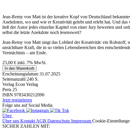
Jean-Remy von Matt ist der kreative Kopf von Deutschland bekannte
Anekdoten, wo und wie er Kreativität gelebt und erlebt hat. Und das 
ließ der Autor jedes einzelne Kapitel von einer Jury bewerten und ord
selbst die letzte Anekdote noch lesenswert?
Jean-Remy von Matt singt das Loblied der Kreativität: ein Rohstoff, 
unsichtbare Kraft, die in so vielen Lebensbereichen den entscheiden
Vermächtnis – am Ende.
25,00
€
inkl. 7% MwSt.
In den Warenkorb
Erscheinungsdatum
31.07.2025
Seitenanzahl
240 S.
Verlag
Econ Verlag
Preis
25
ISBN
9783430212090
Jetzt registrieren
Folge uns auf Social Media
Über
Über uns
Kontakt
AGB
Datenschutz
Impressum
Cookie-Einstellung
SICHER ZAHLEN MIT: