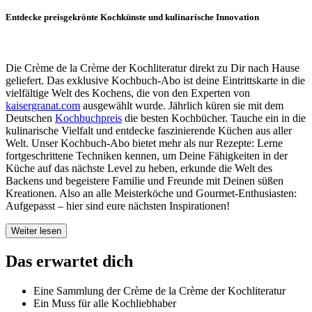
Entdecke preisgekrönte Kochkünste und kulinarische Innovation
Die Cr
è
me de la Cr
è
me der Kochliteratur direkt zu Dir nach Hause
geliefert. Das exklusive Kochbuch-Abo ist deine Eintrittskarte in die
vielfältige Welt des Kochens, die von den Experten von
kaisergranat.com
ausgewählt wurde. Jährlich küren sie mit dem
Deutschen
Kochbuchpreis
die besten Kochbücher. Tauche ein in die
kulinarische Vielfalt und entdecke faszinierende Küchen aus aller
Welt. Unser Kochbuch-Abo bietet mehr als nur Rezepte: Lerne
fortgeschrittene Techniken kennen, um Deine Fähigkeiten in der
Küche auf das nächste Level zu heben, erkunde die Welt des
Backens und begeistere Familie und Freunde mit Deinen süßen
Kreationen. Also an alle Meisterköche und Gourmet-Enthusiasten:
Aufgepasst – hier sind eure nächsten Inspirationen!
Weiter lesen
Das erwartet dich
Eine Sammlung der Crème de la Crème der Kochliteratur
Ein Muss für alle Kochliebhaber