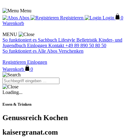
Menu
Abos
Registrieren
Login
0
Warenkorb
MENU
So funktioniert es
Sachbuch
Lifestyle
Belletristik
Kinder- und
Jugendbuch
Einloggen
Kontakt
+49 89 890 50 80 50
So funktioniert es
Alle Abos
Verschenken
Registrieren
Einloggen
Warenkorb
0
Loading...
Essen & Trinken
Genussreich Kochen
kaisergranat.com