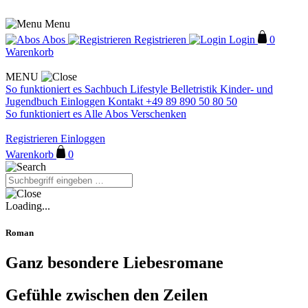
Menu
Abos
Registrieren
Login
0
Warenkorb
MENU
So funktioniert es
Sachbuch
Lifestyle
Belletristik
Kinder- und
Jugendbuch
Einloggen
Kontakt
+49 89 890 50 80 50
So funktioniert es
Alle Abos
Verschenken
Registrieren
Einloggen
Warenkorb
0
Loading...
Roman
Ganz besondere Liebesromane
Gefühle zwischen den Zeilen