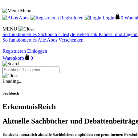
Menu
Abos
Registrieren
Login
0
Waren
MENU
So funktioniert es
Sachbuch
Lifestyle
Belletristik
Kinder- und Jugen
So funktioniert es
Alle Abos
Verschenken
Registrieren
Einloggen
Warenkorb
0
Loading...
Sachbuch
ErkenntnisReich
Aktuelle Sachbücher und Debattenbeiträge 
Entdecke monatlich aktuelle Sachbücher, empfohlen von prominenten Persönli