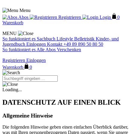
Menu
Abos
Registrieren
Login
0
Warenkorb
MENU
So funktioniert es
Sachbuch
Lifestyle
Belletristik
Kinder- und
Jugendbuch
Einloggen
Kontakt
+49 89 890 50 80 50
So funktioniert es
Alle Abos
Verschenken
Registrieren
Einloggen
Warenkorb
0
Loading...
DATENSCHUTZ AUF EINEN BLICK
Allgemeine Hinweise
Die folgenden Hinweise geben einen einfachen Überblick darüber,
was mit Ihren personenbezogenen Daten passiert, wenn Sie unsere