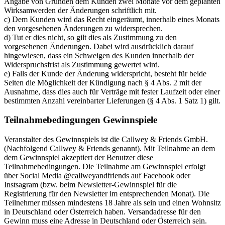
Angabe von Gründen dem Kunden zwei Monate vor dem geplanten
Wirksamwerden der Änderungen schriftlich mit.
c) Dem Kunden wird das Recht eingeräumt, innerhalb eines Monats
den vorgesehenen Änderungen zu widersprechen.
d) Tut er dies nicht, so gilt dies als Zustimmung zu den
vorgesehenen Änderungen. Dabei wird ausdrücklich darauf
hingewiesen, dass ein Schweigen des Kunden innerhalb der
Widerspruchsfrist als Zustimmung gewertet wird.
e) Falls der Kunde der Änderung widerspricht, besteht für beide
Seiten die Möglichkeit der Kündigung nach § 4 Abs. 2 mit der
Ausnahme, dass dies auch für Verträge mit fester Laufzeit oder einer
bestimmten Anzahl vereinbarter Lieferungen (§ 4 Abs. 1 Satz 1) gilt.
Teilnahmebedingungen Gewinnspiele
Veranstalter des Gewinnspiels ist die Callwey & Friends GmbH.
(Nachfolgend Callwey & Friends genannt). Mit Teilnahme an dem
dem Gewinnspiel akzeptiert der Benutzer diese
Teilnahmebedingungen. Die Teilnahme am Gewinnspiel erfolgt
über Social Media @callweyandfriends auf Facebook oder
Instsagram (bzw. beim Newsletter-Gewinnspiel für die
Registrierung für den Newsletter im entsprechenden Monat). Die
Teilnehmer müssen mindestens 18 Jahre als sein und einen Wohnsitz
in Deutschland oder Österreich haben. Versandadresse für den
Gewinn muss eine Adresse in Deutschland oder Österreich sein.